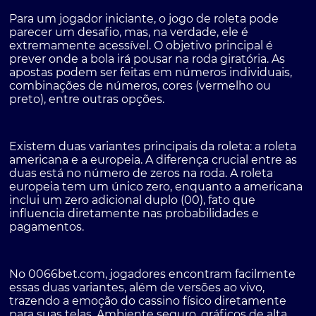
Para um jogador iniciante, o jogo de roleta pode
parecer um desafio, mas, na verdade, ele é
extremamente acessível. O objetivo principal é
prever onde a bola irá pousar na roda giratória. As
apostas podem ser feitas em números individuais,
combinações de números, cores (vermelho ou
preto), entre outras opções.
Existem duas variantes principais da roleta: a roleta
americana e a europeia. A diferença crucial entre as
duas está no número de zeros na roda. A roleta
europeia tem um único zero, enquanto a americana
inclui um zero adicional duplo (00), fato que
influencia diretamente nas probabilidades e
pagamentos.
No
0066bet.com
, jogadores encontram facilmente
essas duas variantes, além de versões ao vivo,
trazendo a emoção do cassino físico diretamente
para suas telas. Ambiente seguro, gráficos de alta