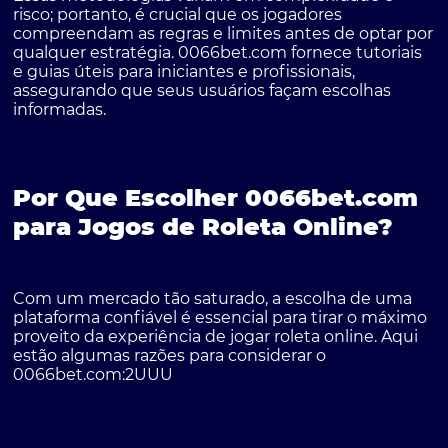
risco; portanto, é crucial que os jogadores
compreendam as regras e limites antes de optar por
qualquer estratégia.
0066bet.com
fornece tutoriais
e guias úteis para iniciantes e profissionais,
assegurando que seus usuários façam escolhas
informadas.
Por Que Escolher 0066bet.com
para Jogos de Roleta Online?
Com um mercado tão saturado, a escolha de uma
plataforma confiável é essencial para tirar o máximo
proveito da experiência de jogar roleta online. Aqui
estão algumas razões para considerar o
0066bet.com
:
2UUU