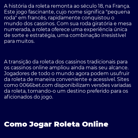
A história da roleta remonta ao século 18, na França.
Este jogo fascinante, cujo nome significa "pequena
roda" em francês, rapidamente conquistou o
mundo dos cassinos. Com sua roda giratória e mesa
numerada, a roleta oferece uma experiência única
de sorte e estratégia, uma combinação irresistível
para muitos.
A transição da roleta dos cassinos tradicionais para
os cassinos online ampliou ainda mais seu alcance.
Jogadores de todo o mundo agora podem usufruir
da roleta de maneira conveniente e acessível. Sites
como
0066bet.com
disponibilizam versões variadas
da roleta, tornando-o um destino preferido para os
aficionados do jogo.
Como Jogar Roleta Online