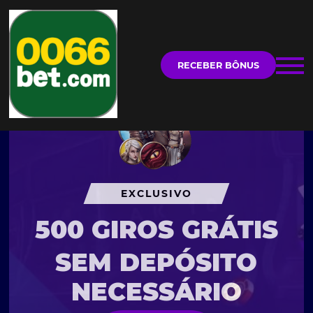
RECEBER BÔNUS
EXCLUSIVO
500 GIROS GRÁTIS
SEM DEPÓSITO
NECESSÁRIO